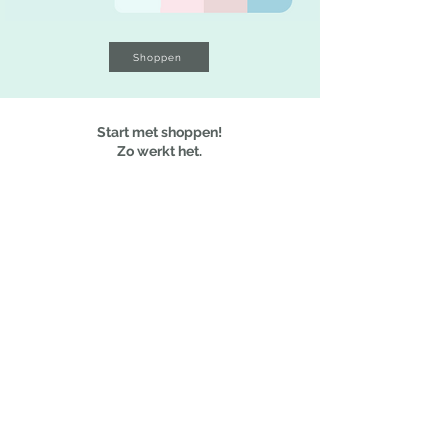
Shoppen
Start met shoppen!
Zo werkt het.
1. Kies stof en kleur
Ga naar de shoppagina en kies de gewenste stof en kleur.
2. Personaliseer
Selecteer de grootte van je box en de kledingmaat.
Een extra persoonlijk tintje? Geef naam en geboortedatum op.
Deze worden verwerkt op diverse producten.
3. Verzending
Na betaling gaan wij direct aan de slag.