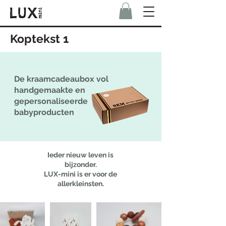
Koptekst 1
De kraamcadeaubox vol
handgemaakte en
gepersonaliseerde
babyproducten
Ieder nieuw leven is
bijzonder.
LUX-mini is er voor de
allerkleinsten.